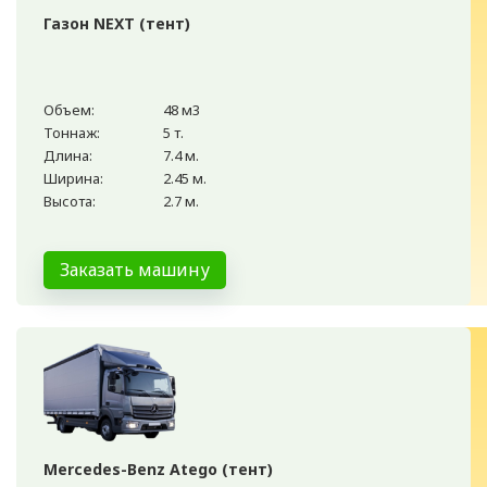
Газон NEXT (тент)
Объем:
48 м3
Тоннаж:
5 т.
Длина:
7.4 м.
Ширина:
2.45 м.
Высота:
2.7 м.
Заказать машину
Mercedes-Benz Atego (тент)