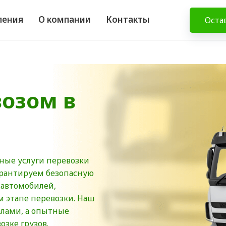
ления
О компании
Контакты
Оста
возом в
ные услуги перевозки
гарантируем безопасную
 автомобилей,
м этапе перевозки. Наш
лами, а опытные
озке грузов.