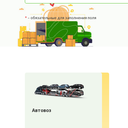
*
– обязательные для заполнения поля
Автовоз