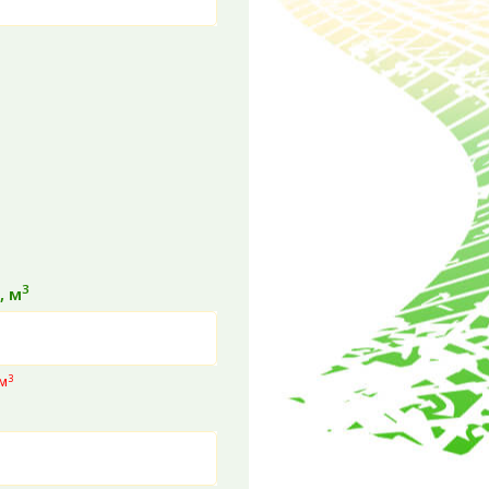
3
, м
3
 м